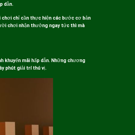
p dẫn.
 chơi chỉ cần thực hiện các bước cơ bản
gười chơi nhận thưởng ngay tức thì mà
rình khuyến mãi hấp dẫn. Những chương
 phút giải trí thú vị.