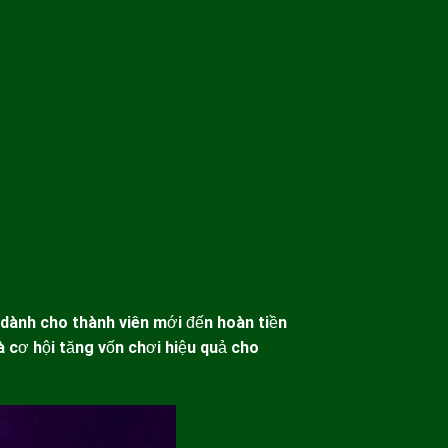
dành cho thành viên mới đến hoàn tiền
à cơ hội tăng vốn chơi hiệu quả cho