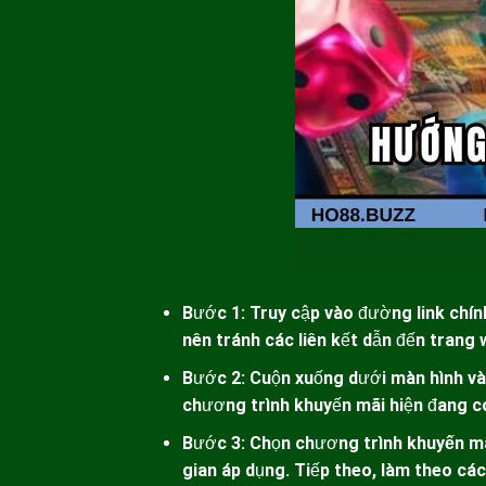
Bước 1: Truy cập vào đường link chín
nên tránh các liên kết dẫn đến trang 
Bước 2: Cuộn xuống dưới màn hình và 
chương trình khuyến mãi hiện đang có 
Bước 3: Chọn chương trình
khuyến m
gian áp dụng. Tiếp theo, làm theo các