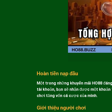
Hoàn tiền nạp đầu
Một trong những
khuyến mãi HO88
đáng 
tài khoản, bạn sẽ nhận được một khoản t
chơi tăng vốn cá cược của mình.
Giới thiệu người chơi