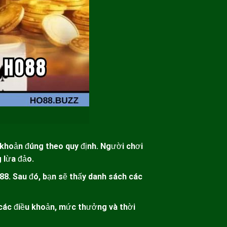
 khoản đúng theo quy định. Người chơi
 lừa đảo.
88. Sau đó, bạn sẽ thấy danh sách các
 các điều khoản, mức thưởng và thời