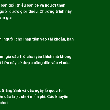
 bạn giới thiệu bạn bè và người thân
gười được giới thiệu. Chương trình này
am gia.
i người chơi nạp tiền vào tài khoản, bạn
ham gia các trò chơi yêu thích mà không
ố tiền này sẽ được cộng dồn vào ví của
 Giáng Sinh và các ngày lễ quốc tế.
ến các lượt chơi miễn phí. Các
khuyến
chơi.