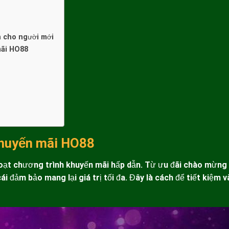
 cho người mới
mãi HO88
khuyến mãi HO88
loạt chương trình khuyến mãi hấp dẫn. Từ ưu đãi chào mừng 
i đảm bảo mang lại giá trị tối đa. Đây là cách để tiết kiệm v