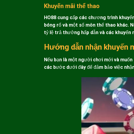
Khuyến mãi thể thao
HO88 cung cấp các chương trình khuyến 
bóng rổ và một số môn thể thao khác. Ng
tỷ lệ trả thưởng hấp dẫn và các khuyến 
Hướng dẫn nhận khuyến 
Nếu bạn là một người chơi mới và muốn 
các bước dưới đây để đảm bảo việc nhận